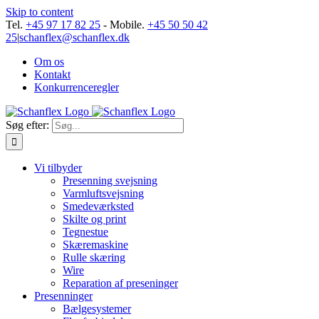
Skip to content
Tel.
+45 97 17 82 25
- Mobile.
+45 50 50 42
25
|
schanflex@schanflex.dk
Om os
Kontakt
Konkurrenceregler
Søg efter:
Vi tilbyder
Presenning svejsning
Varmluftsvejsning
Smedeværksted
Skilte og print
Tegnestue
Skæremaskine
Rulle skæring
Wire
Reparation af preseninger
Presenninger
Bælgesystemer