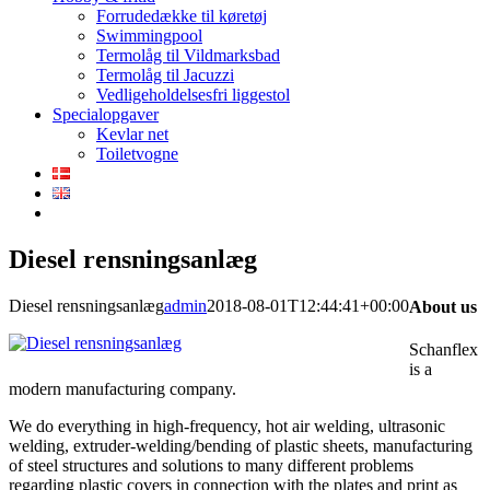
Forrudedække til køretøj
Swimmingpool
Termolåg til Vildmarksbad
Termolåg til Jacuzzi
Vedligeholdelsesfri liggestol
Specialopgaver
Kevlar net
Toiletvogne
Diesel rensningsanlæg
Diesel rensningsanlæg
admin
2018-08-01T12:44:41+00:00
About us
Schanflex
is a
modern manufacturing company.
We do everything in high-frequency, hot air welding, ultrasonic
welding, extruder-welding/bending of plastic sheets, manufacturing
of steel structures and solutions to many different problems
regarding plastic covers in connection with the plates and print as