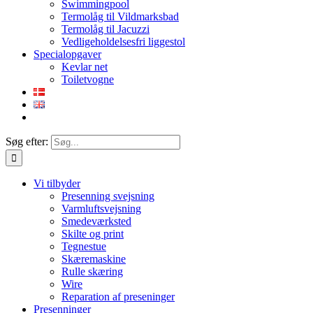
Swimmingpool
Termolåg til Vildmarksbad
Termolåg til Jacuzzi
Vedligeholdelsesfri liggestol
Specialopgaver
Kevlar net
Toiletvogne
Søg efter:
Vi tilbyder
Presenning svejsning
Varmluftsvejsning
Smedeværksted
Skilte og print
Tegnestue
Skæremaskine
Rulle skæring
Wire
Reparation af preseninger
Presenninger