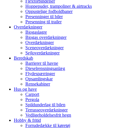
Flexforbindelser
Hoppepuder, trampoliner & airtracks
Oppustelige fodboldbaner
Presenninger til biler
Presenning til trailer
Overdækninger
Biogaslagre
Biogas overdækninger
Overdækninger
Sceneoverdækninger
Sejloverdækninger
Beredskab
Barrierer til havne
Dieselrensningsanlæg
Flydespærringer
Opsamlingskar
Rensekabiner
Hus og have
Carport
Pergola
Spildunderlag til bilen
Terrasseoverdækninger
Vedligeholdelsesfrit hegn
Hobby & fritid
Forrudedække til køretøj