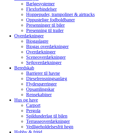
Bælgesystemer
Flexforbindelser
Hoppepuder, trampoliner & airtracks
Oppustelige fodboldbaner
Presenninger til biler
Presenning til trailer
Overdækninger
Biogaslagre
Biogas overdækninger
Overdækninger
Sceneoverdækninger
Sejloverdækninger
Beredskab
Barrierer til havne
Dieselrensningsanlæg
Flydespærringer
Opsamlingskar
Rensekabiner
Hus og have
Carport
Pergola
Spildunderlag til bilen
Terrasseoverdækninger
Vedligeholdelsesfrit hegn
Hobby & fritid