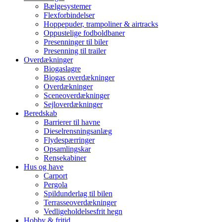
Bælgesystemer
Flexforbindelser
Hoppepuder, trampoliner & airtracks
Oppustelige fodboldbaner
Presenninger til biler
Presenning til trailer
Overdækninger
Biogaslagre
Biogas overdækninger
Overdækninger
Sceneoverdækninger
Sejloverdækninger
Beredskab
Barrierer til havne
Dieselrensningsanlæg
Flydespærringer
Opsamlingskar
Rensekabiner
Hus og have
Carport
Pergola
Spildunderlag til bilen
Terrasseoverdækninger
Vedligeholdelsesfrit hegn
Hobby & fritid