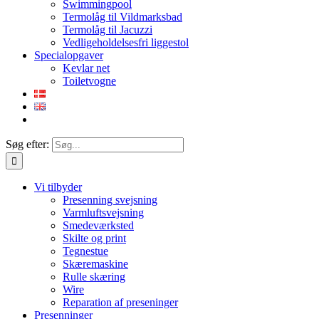
Swimmingpool
Termolåg til Vildmarksbad
Termolåg til Jacuzzi
Vedligeholdelsesfri liggestol
Specialopgaver
Kevlar net
Toiletvogne
Søg efter:
Vi tilbyder
Presenning svejsning
Varmluftsvejsning
Smedeværksted
Skilte og print
Tegnestue
Skæremaskine
Rulle skæring
Wire
Reparation af preseninger
Presenninger