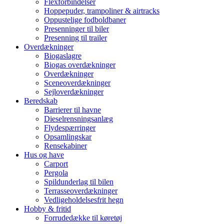
Flexforbindelser
Hoppepuder, trampoliner & airtracks
Oppustelige fodboldbaner
Presenninger til biler
Presenning til trailer
Overdækninger
Biogaslagre
Biogas overdækninger
Overdækninger
Sceneoverdækninger
Sejloverdækninger
Beredskab
Barrierer til havne
Dieselrensningsanlæg
Flydespærringer
Opsamlingskar
Rensekabiner
Hus og have
Carport
Pergola
Spildunderlag til bilen
Terrasseoverdækninger
Vedligeholdelsesfrit hegn
Hobby & fritid
Forrudedække til køretøj