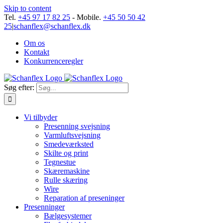
Skip to content
Tel.
+45 97 17 82 25
- Mobile.
+45 50 50 42
25
|
schanflex@schanflex.dk
Om os
Kontakt
Konkurrenceregler
Søg efter:
Vi tilbyder
Presenning svejsning
Varmluftsvejsning
Smedeværksted
Skilte og print
Tegnestue
Skæremaskine
Rulle skæring
Wire
Reparation af preseninger
Presenninger
Bælgesystemer