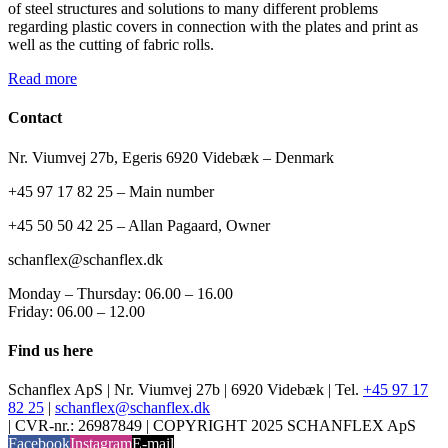
of steel structures and solutions to many different problems
regarding plastic covers in connection with the plates and print as
well as the cutting of fabric rolls.
Read more
Contact
Nr. Viumvej 27b, Egeris 6920 Videbæk – Denmark
+45 97 17 82 25 – Main number
+45 50 50 42 25 – Allan Pagaard, Owner
schanflex@schanflex.dk
Monday – Thursday: 06.00 – 16.00
Friday: 06.00 – 12.00
Find us here
Schanflex ApS | Nr. Viumvej 27b | 6920 Videbæk | Tel.
+45 97 17
82 25
|
schanflex@schanflex.dk
| CVR-nr.: 26987849 | COPYRIGHT 2025 SCHANFLEX ApS
Facebook
Instagram
E-mail