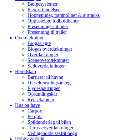
Bælgesystemer
Flexforbindelser
Hoppepuder, trampoliner & airtracks
Oppustelige fodboldbaner
Presenninger til biler
Presenning til trailer
Overdækninger
Biogaslagre
Biogas overdækninger
Overdækninger
Sceneoverdækninger
Sejloverdækninger
Beredskab
Barrierer til havne
Dieselrensningsanlæg
Flydespærringer
Opsamlingskar
Rensekabiner
Hus og have
Carport
Pergola
Spildunderlag til bilen
Terrasseoverdækninger
Vedligeholdelsesfrit hegn
Hobby & fritid