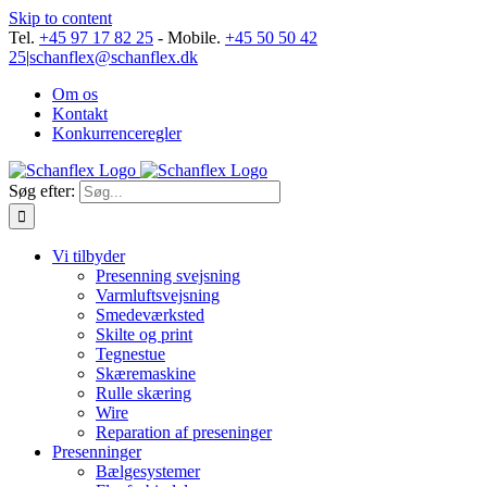
Skip to content
Tel.
+45 97 17 82 25
- Mobile.
+45 50 50 42
25
|
schanflex@schanflex.dk
Om os
Kontakt
Konkurrenceregler
Søg efter:
Vi tilbyder
Presenning svejsning
Varmluftsvejsning
Smedeværksted
Skilte og print
Tegnestue
Skæremaskine
Rulle skæring
Wire
Reparation af preseninger
Presenninger
Bælgesystemer