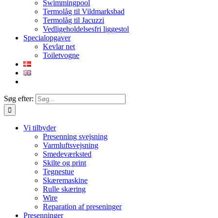
Swimmingpool
Termolåg til Vildmarksbad
Termolåg til Jacuzzi
Vedligeholdelsesfri liggestol
Specialopgaver
Kevlar net
Toiletvogne
Søg efter:
Vi tilbyder
Presenning svejsning
Varmluftsvejsning
Smedeværksted
Skilte og print
Tegnestue
Skæremaskine
Rulle skæring
Wire
Reparation af preseninger
Presenninger