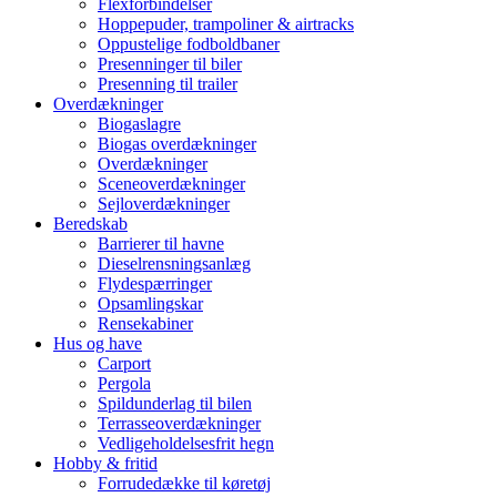
Flexforbindelser
Hoppepuder, trampoliner & airtracks
Oppustelige fodboldbaner
Presenninger til biler
Presenning til trailer
Overdækninger
Biogaslagre
Biogas overdækninger
Overdækninger
Sceneoverdækninger
Sejloverdækninger
Beredskab
Barrierer til havne
Dieselrensningsanlæg
Flydespærringer
Opsamlingskar
Rensekabiner
Hus og have
Carport
Pergola
Spildunderlag til bilen
Terrasseoverdækninger
Vedligeholdelsesfrit hegn
Hobby & fritid
Forrudedække til køretøj