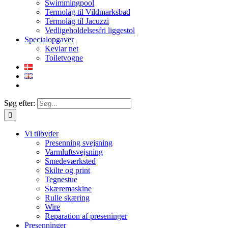
Swimmingpool
Termolåg til Vildmarksbad
Termolåg til Jacuzzi
Vedligeholdelsesfri liggestol
Specialopgaver
Kevlar net
Toiletvogne
Søg efter:
Vi tilbyder
Presenning svejsning
Varmluftsvejsning
Smedeværksted
Skilte og print
Tegnestue
Skæremaskine
Rulle skæring
Wire
Reparation af preseninger
Presenninger