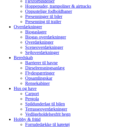
Flexforbindelser
Hoppepuder, trampoliner & airtracks
Oppustelige fodboldbaner
Presenninger til biler
Presenning til trailer
Overdækninger
Biogaslagre
Biogas overdækninger
Overdækninger
Sceneoverdækninger
Sejloverdækninger
Beredskab
Barrierer til havne
Dieselrensningsanlæg
Flydespærringer
Opsamlingskar
Rensekabiner
Hus og have
Carport
Pergola
Spildunderlag til bilen
Terrasseoverdækninger
Vedligeholdelsesfrit hegn
Hobby & fritid
Forrudedække til køretøj