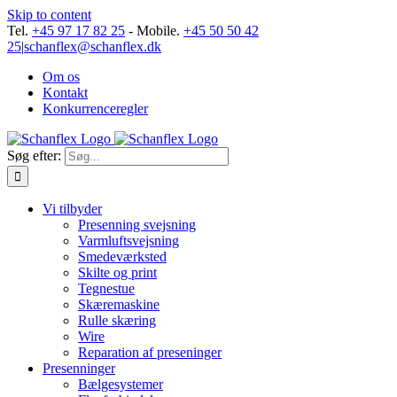
Skip to content
Tel.
+45 97 17 82 25
- Mobile.
+45 50 50 42
25
|
schanflex@schanflex.dk
Om os
Kontakt
Konkurrenceregler
Søg efter:
Vi tilbyder
Presenning svejsning
Varmluftsvejsning
Smedeværksted
Skilte og print
Tegnestue
Skæremaskine
Rulle skæring
Wire
Reparation af preseninger
Presenninger
Bælgesystemer