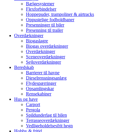
Bælgesystemer
Flexforbindelser
Hoppepuder, trampoliner & airtracks
Oppustelige fodboldbaner
Presenninger til biler
Presenning til trailer
Overdækninger
Biogaslagre
Biogas overdækninger
Overdækninger
Sceneoverdækninger
Sejloverdækninger
Beredskab
Barrierer til havne
Dieselrensningsanlæg
Flydespærringer
Opsamlingskar
Rensekabiner
Hus og have
Carport
Pergola
Spildunderlag til bilen
Terrasseoverdækninger
Vedligeholdelsesfrit hegn
Hobby & fritid